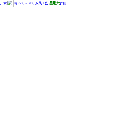
晴
27℃
～
31℃
东风 1级
星期六
北京
详细»