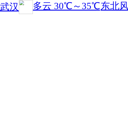
多云
30℃
～
35℃
东北风
武汉