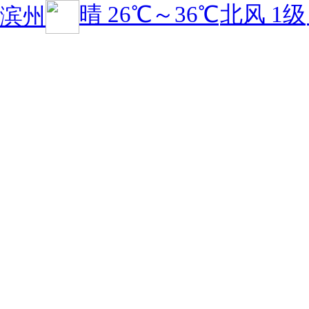
晴
26℃
～
36℃
北风 1级
滨州