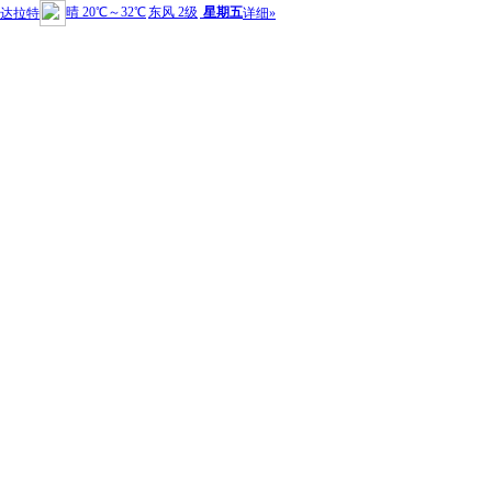
晴
20℃
～
32℃
东风 2级
星期五
达拉特
详细»