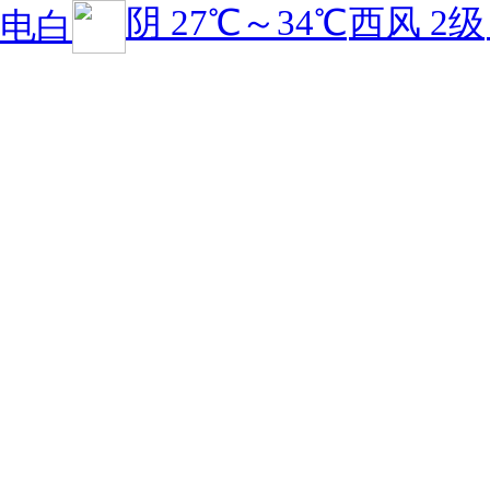
阴
27℃
～
34℃
西风 2级
电白