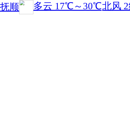
多云
17℃
～
30℃
北风 
抚顺