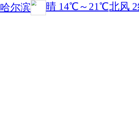
晴
14℃
～
21℃
北风 
哈尔滨