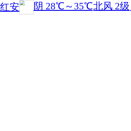
阴
28℃
～
35℃
北风 2级
红安