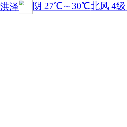
阴
27℃
～
30℃
北风 4级
洪泽