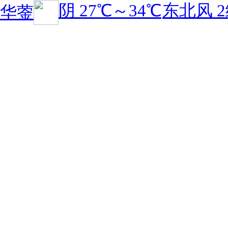
阴
27℃
～
34℃
东北风 
华蓥