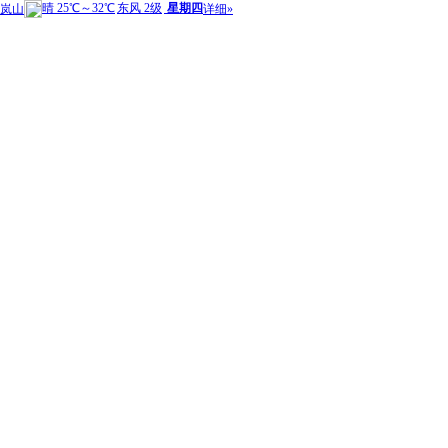
晴
25℃
～
32℃
东风 2级
星期四
岚山
详细»