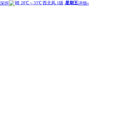
晴
28℃
～
33℃
西北风 1级
星期五
深圳
详细»