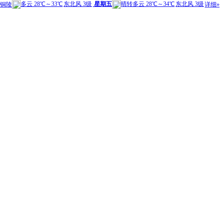
多云
28℃
～
33℃
东北风 3级
星期五
晴转多云
28℃
～
34℃
东北风 3级
铜陵
详细»