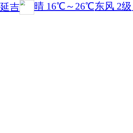
晴
16℃
～
26℃
东风 2级
延吉