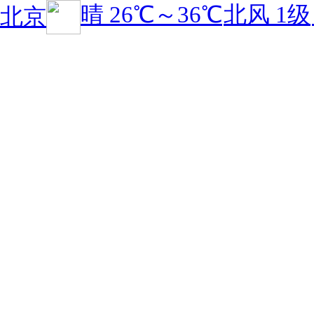
晴
26℃
～
36℃
北风 1级
北京