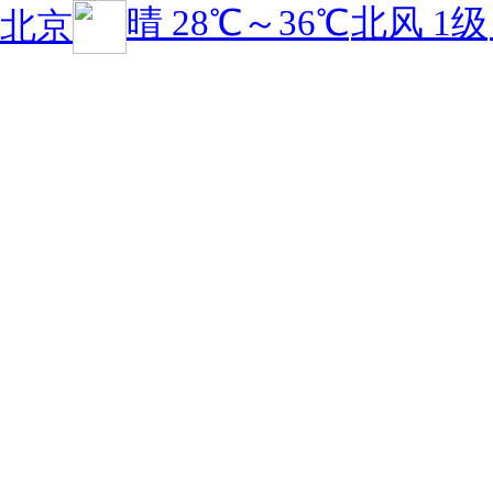
晴
28℃
～
36℃
北风 1级
北京