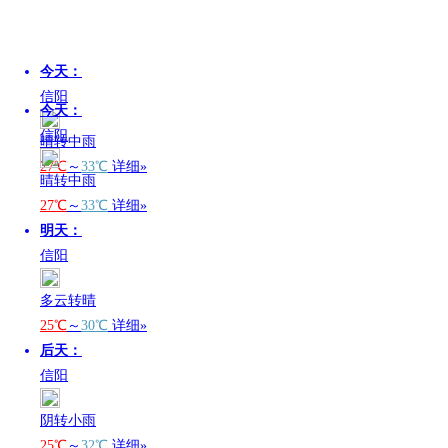
今天：
信阳
今天：
信阳
晴转中雨
27℃
～
33℃
详细»
晴转中雨
27℃
～
33℃
详细»
明天：
信阳
多云转晴
25℃
～
30℃
详细»
后天：
信阳
阴转小雨
25℃
～
32℃
详细»