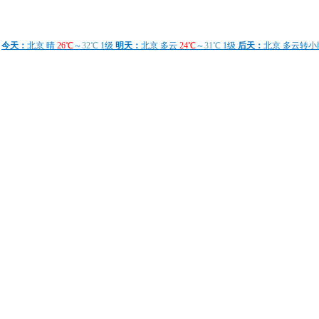
今天：
北京 晴
26℃
～
32℃
1级
明天：
北京 多云
24℃
～
31℃
1级
后天：
北京 多云转