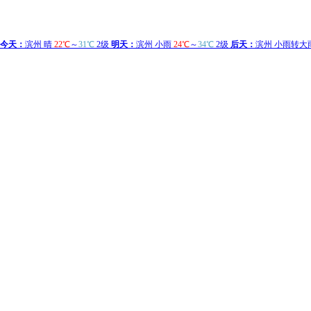
今天：
滨州 晴
22℃
～
31℃
2级
明天：
滨州 小雨
24℃
～
34℃
2级
后天：
滨州 小雨转大