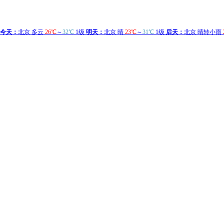
今天：
北京 多云
26℃
～
32℃
1级
明天：
北京 晴
23℃
～
31℃
1级
后天：
北京 晴转小雨