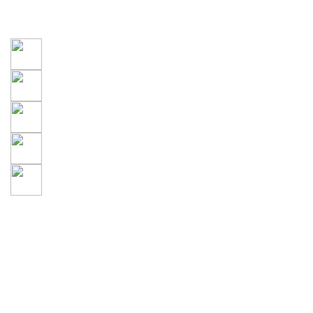
北京
近日天气
今天
27～37℃
明天
26～32℃
后天
23～30℃
10日周一
22～31℃
11日周二
24～32℃