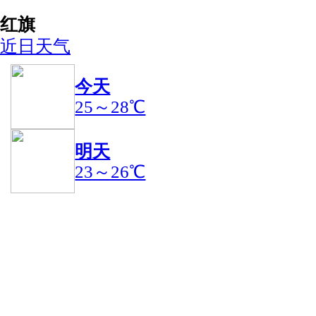
红旗
近日天气
今天
25～28℃
明天
23～26℃