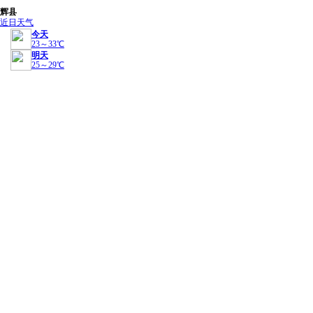
辉县
近日天气
今天
23～33℃
明天
25～29℃