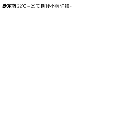
黔东南
22℃
～
29℃
阴转小雨 详细»