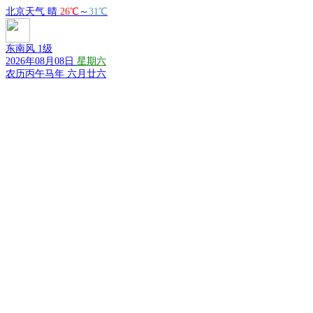
北京天气
晴
26℃
～
31℃
东南风 1级
2026年08月08日
星期六
农历丙午马年 六月廿六