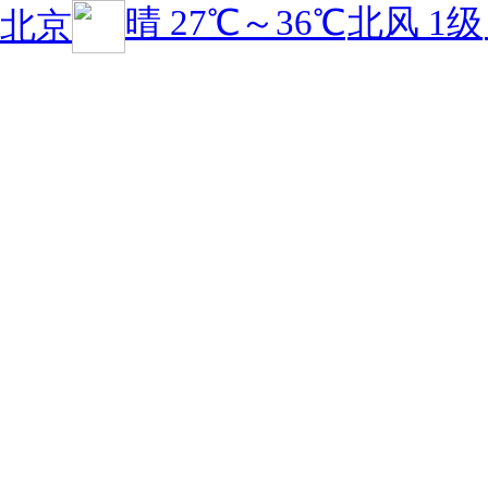
晴
27℃
～
36℃
北风 1级
北京