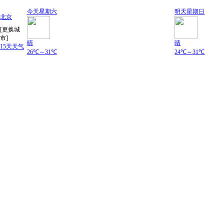
今天
星期六
明天
星期日
北京
[更换城
市]
晴
晴
15天天气
26℃
～
31℃
24℃
～
31℃