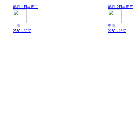
08月11日
星期二
08月12日
星期三
小雨
中雨
25℃
～
32℃
22℃
～
26℃