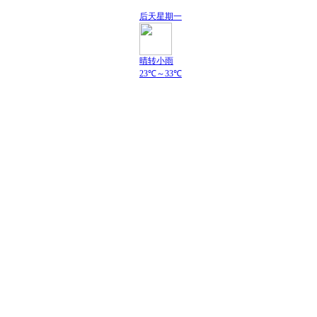
后天
星期一
晴转小雨
23℃
～
33℃