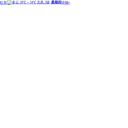
多云
28℃
～
34℃
北风 2级
星期四
红安
详细»