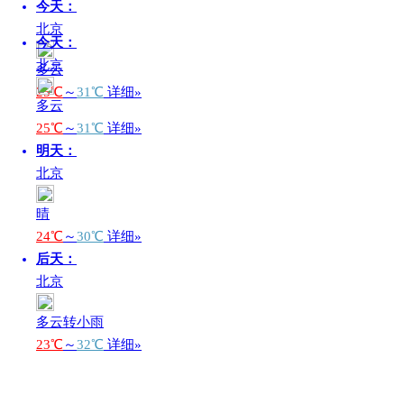
今天：
北京
今天：
北京
多云
25℃
～
31℃
详细»
多云
25℃
～
31℃
详细»
明天：
北京
晴
24℃
～
30℃
详细»
后天：
北京
多云转小雨
23℃
～
32℃
详细»