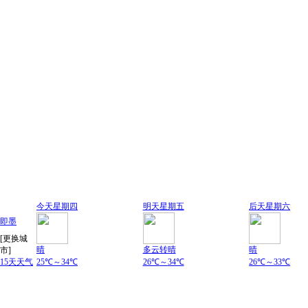
今天
星期四
明天
星期五
后天
星期六
即墨
[更换城
晴
多云转晴
晴
市]
15天天气
25℃
～
34℃
26℃
～
34℃
26℃
～
33℃